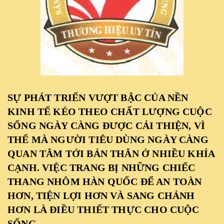
SỰ PHÁT TRIỂN VƯỢT BẬC CỦA NỀN
KINH TẾ KÉO THEO CHẤT LƯỢNG CUỘC
SỐNG NGÀY CÀNG ĐƯỢC CẢI THIỆN, VÌ
THẾ MÀ NGƯỜI TIÊU DÙNG NGÀY CÀNG
QUAN TÂM TỚI BẢN THÂN Ở NHIỀU KHÍA
CẠNH. VIỆC TRANG BỊ NHỮNG CHIẾC
THANG NHÔM HÀN QUỐC ĐỂ AN TOÀN
HƠN, TIỆN LỢI HƠN VÀ SANG CHẢNH
HƠN LÀ ĐIỀU THIẾT THỰC CHO CUỘC
SỐNG