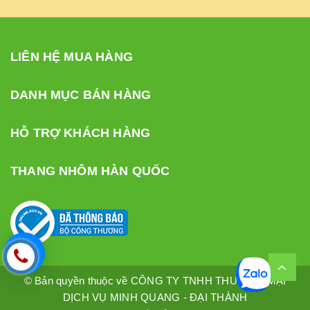
LIÊN HỆ MUA HÀNG
DANH MỤC BÁN HÀNG
HỖ TRỢ KHÁCH HÀNG
THANG NHÔM HÀN QUỐC
© Bản quyền thuộc về CÔNG TY TNHH THƯƠNG MẠI
DỊCH VỤ MINH QUANG - ĐẠI THÀNH