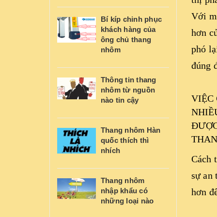
Với mụ
Bí kíp chinh phục
khách hàng của
hơn củ
ông chủ thang
phó lạ
nhôm
đúng đ
Thông tin thang
nhôm từ nguồn
VIỆC
nào tin cậy
NHIỀ
ĐƯỢC
Thang nhôm Hàn
THAN
quốc thích thì
nhích
Cách t
sự an 
Thang nhôm
hơn để
nhập khẩu có
những loại nào