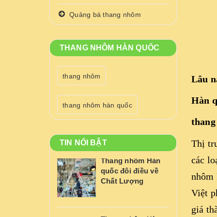
Quảng bá thang nhôm
THANG NHÔM HÀN QUỐC
thang nhôm
Lâu n
Hàn q
thang nhôm hàn quốc
thang
Thị tr
TIN NỔI BẬT
các lo
Thang nhôm Hàn
quốc đôi điều về
nhôm 
Chất Lượng
Việt p
giá t