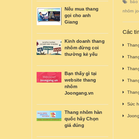
báo
Nếu mua thang
nhôm jo
gọi cho anh
Giang
Các ti
Kinh doanh thang
Thang
nhôm đừng coi
thường kẻ yếu
Thang
Thang
Bạn thấy gì tại
website thang
Thang
nhôm
Thang
Joongang.vn
Sức h
Thang nhôm hàn
Joong
quốc hãy Chọn
giá đúng