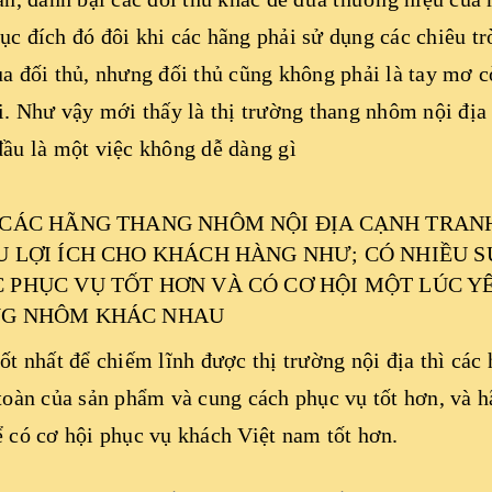
c đích đó đôi khi các hãng phải sử dụng các chiêu t
a đối thủ, nhưng đối thủ cũng không phải là tay mơ 
i. Như vậy mới thấy là thị trường thang nhôm nội đị
ầu là một việc không dễ dàng gì
 CÁC HÃNG THANG NHÔM NỘI ĐỊA CẠNH TRANH
U LỢI ÍCH CHO KHÁCH HÀNG NHƯ; CÓ NHIỀU S
 PHỤC VỤ TỐT HƠN VÀ CÓ CƠ HỘI MỘT LÚC Y
G NHÔM KHÁC NHAU
ốt nhất để chiếm lĩnh được thị trường nội địa thì cá
toàn của sản phẩm và cung cách phục vụ tốt hơn, và 
 có cơ hội phục vụ khách Việt nam tốt hơn.