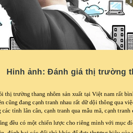
Hinh ảnh: Đánh giá thị trường
i thị trường
thang nhôm
sản xuất tại Việt nam rất bì
ên cũng đang cạnh tranh nhau rất dữ dội thông qua việ
 các tỉnh lân cân, cạnh tranh qua mẫu mã, cạnh tranh
ãng đều có một chiến lược cho riêng mình với mục đí
ần, đánh bại các đối thủ khác để đưa thương hiệu của