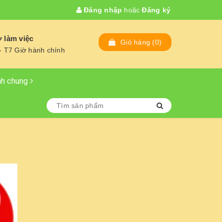
Đăng nhập
hoặc
Đăng ký
 làm việc
Giỏ hàng
(
0
)
- T7 Giờ hành chính
nh chung