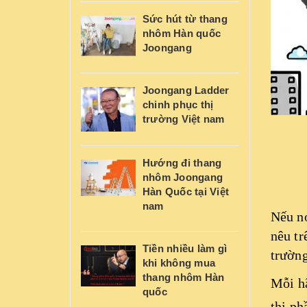
Sức hút từ thang
nhôm Hàn quốc
Joongang
Joongang Ladder
chinh phục thị
trường Việt nam
Hướng đi thang
nhôm Joongang
Hàn Quốc tại Việt
nam
Nếu nó
nêu tr
Tiền nhiều làm gì
trường
khi không mua
thang nhôm Hàn
Mỗi h
quốc
thị ph