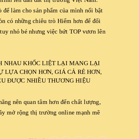
rò để làm cho sản phẩm của mình nổi bật
còn có những chiêu trò Hiểm hơn để đối
a tuy nhỏ bé nhưng việc bứt TOP vươn lên
 NHAU KHỐC LIỆT LẠI MANG LẠI
Ự LỰA CHỌN HƠN, GIÁ CẢ RẺ HƠN,
ÊU ĐƯỢC NHIỀU THƯƠNG HIỆU
c hãng nên quan tâm hơn đến chất lượng,
hãy mở rộng thị trường online mạnh mẽ