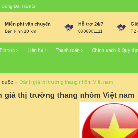
, Đống Đa, Hà nội
Miễn phí vận chuyển
Hỗ trợ 24/7
Giờ
Bán kính 10 km
0986901111
T2 
Tin tức
Liên hệ
Thanh toán
Chính sách & Quy đị
n quốc
Đánh giá thị trường thang nhôm Việt nam
 giá thị trường thang nhôm Việt nam