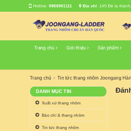
Hotline:
0986901111
Địa chỉ
:
145 Đê la thành
Trang chủ
Giới thiệu
Sản phẩm
Trang chủ
Tin tức thang nhôm Joongang Hà
Đánh
DANH MỤC TIN
Xuất xứ thang nhôm
Báo chí & thang nhôm
Tin tức thang nhôm