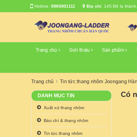
Hotline:
0986901111
Địa chỉ
:
145 Đê la thành
Trang chủ
Giới thiệu
Sản phẩm
Trang chủ
Tin tức thang nhôm Joongang Hà
Có n
DANH MỤC TIN
Xuất xứ thang nhôm
Báo chí & thang nhôm
Tin tức thang nhôm