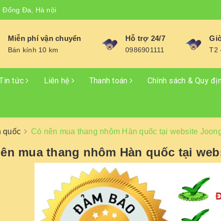
, Đống Đa, Hà nội
Miễn phí vận chuyển
Hỗ trợ 24/7
Giờ
Bán kính 10 km
0986901111
T2 
Tin tức
Liên hệ
Thanh toán
Chính sách & Quy đị
n quốc
Có nên mua thang nhôm Hàn quốc tại website Joon
ên mua thang nhôm Hàn quốc tại web