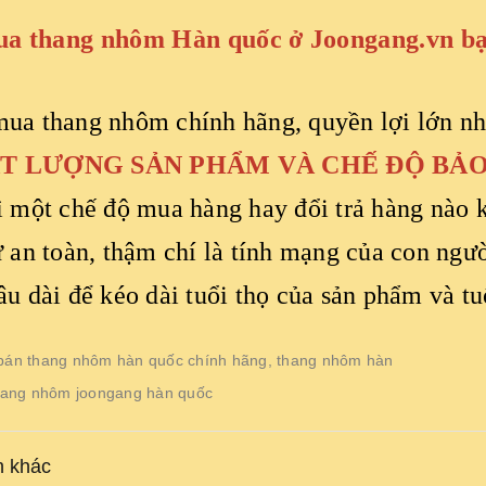
ua thang nhôm Hàn quốc ở Joongang.vn bạ
ua thang nhôm chính hãng, quyền lợi lớn nh
T LƯỢNG SẢN PHẨM VÀ CHẾ ĐỘ BẢ
ì một chế độ mua hàng hay đổi trả hàng nào 
ự an toàn, thậm chí là tính mạng của con ng
âu dài để kéo dài tuổi thọ của sản phẩm và t
bán thang nhôm hàn quốc chính hãng
,
thang nhôm hàn
hang nhôm joongang hàn quốc
n khác