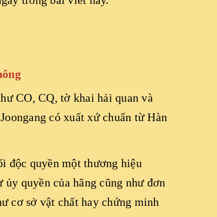
gay trong bài viết này.
hông
như CO, CQ, tờ khai hải quan và
g Joongang có xuất xứ chuẩn từ Hàn
hối độc quyền một thương hiệu
sự ủy quyền của hãng cũng như đơn
hư cơ sở vật chất hay chứng minh