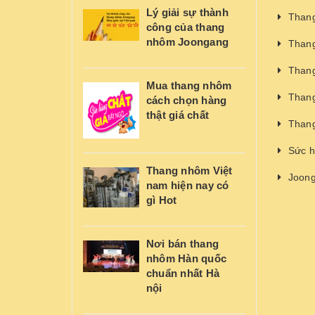
Lý giải sự thành
Thang
công của thang
nhôm Joongang
Thang
Thang
Mua thang nhôm
Thang
cách chọn hàng
thật giá chất
Thang
Sức h
Thang nhôm Việt
Joong
nam hiện nay có
gì Hot
Nơi bán thang
nhôm Hàn quốc
chuẩn nhất Hà
nội