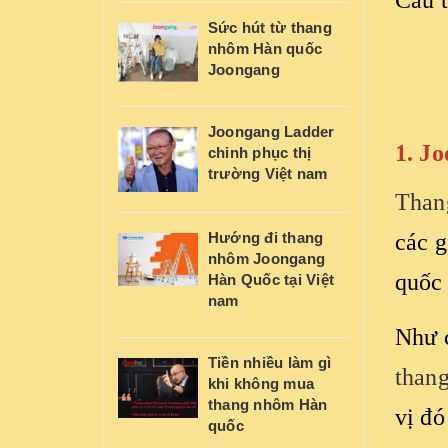
Câu t
Sức hút từ thang
nhôm Hàn quốc
Joongang
Joongang Ladder
1. J
chinh phục thị
trường Việt nam
Than
Hướng đi thang
các g
nhôm Joongang
quốc
Hàn Quốc tại Việt
nam
Như c
Tiền nhiều làm gì
than
khi không mua
thang nhôm Hàn
vị đó
quốc