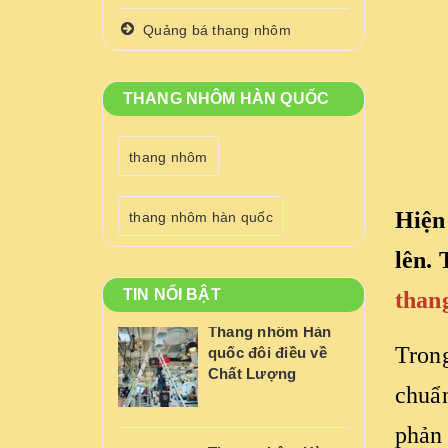
Quảng bá thang nhôm
THANG NHÔM HÀN QUỐC
thang nhôm
Hiện
thang nhôm hàn quốc
lên.
TIN NỔI BẬT
than
Thang nhôm Hàn
Trong
quốc đôi điều về
Chất Lượng
chuẩn
phản 