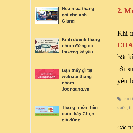
Nếu mua thang
2. M
gọi cho anh
Giang
Khi m
Kinh doanh thang
CHẤ
nhôm đừng coi
thường kẻ yếu
bất k
tới s
Bạn thấy gì tại
website thang
yêu l
nhôm
Joongang.vn
nơi 
Thang nhôm hàn
quốc
,
t
quốc hãy Chọn
giá đúng
Các ti