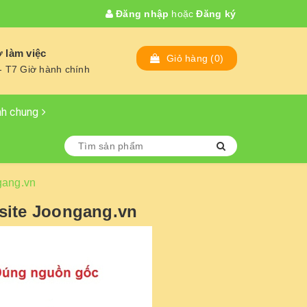
Đăng nhập
hoặc
Đăng ký
 làm việc
Giỏ hàng
(
0
)
- T7 Giờ hành chính
nh chung
gang.vn
site Joongang.vn