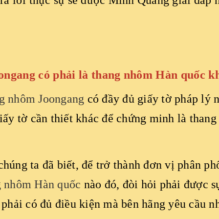
rả lời thực sự sẽ được Minh Quang giải đáp n
oongang có phải là thang nhôm Hàn quốc k
g nhôm Joongang
có đầy đủ giấy tờ pháp lý 
iấy tờ cần thiết khác để chứng minh là than
húng ta đã biết, để trở thành đơn vị phân p
g nhôm Hàn quốc
nào đó, đòi hỏi phải được 
 phải có đủ điều kiện mà bên hãng yêu cầu n