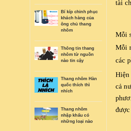
tài c
Bí kíp chinh phục
khách hàng của
ông chủ thang
nhôm
Mỗi 
Mỗi 
Thông tin thang
nhôm từ nguồn
các p
nào tin cậy
Hiện
Thang nhôm Hàn
quốc thích thì
cả nư
nhích
phươn
được
Thang nhôm
nhập khẩu có
những loại nào